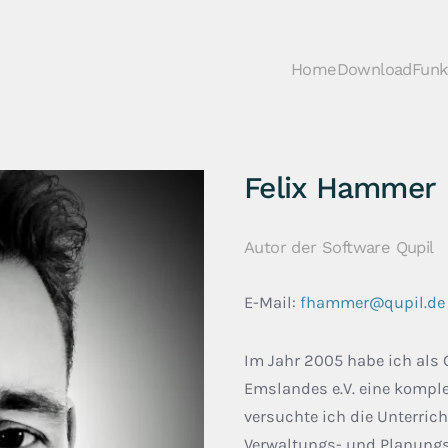
Home
Download
Funk
Felix Hammer
Autor der Software Qupil
E-Mail:
fhammer@qupil.de
Im Jahr 2005 habe ich als 
Emslandes e.V. eine kompl
versuchte ich die Unterric
Verwaltungs- und Planungs